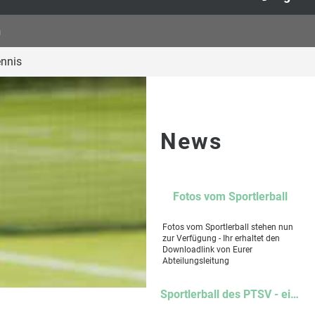
n
ennis
News
Fotos vom Sportlerball
Fotos vom Sportlerball stehen nun
zur Verfügung - Ihr erhaltet den
Downloadlink von Eurer
Abteilungsleitung
Sportlerball des PTSV - ein Abend voller Musik, Gemeinschaft und unvergesslicher Momente