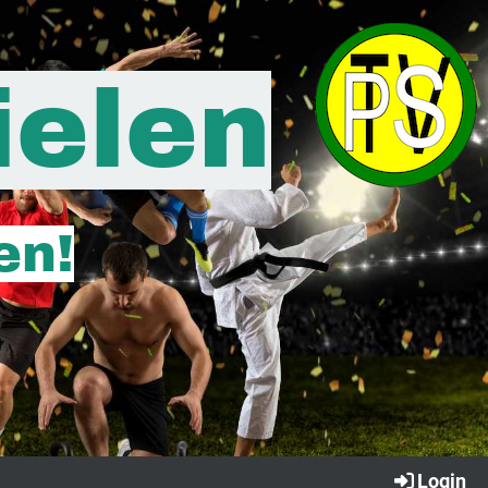
ielen
en!
Login