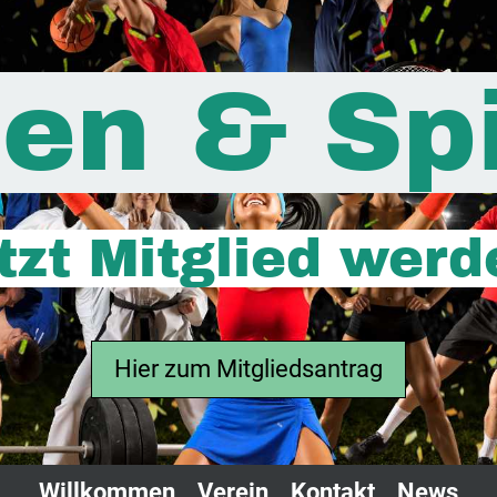
en & Sp
tzt Mitglied werd
Hier zum Mitgliedsantrag
Willkommen
Verein
Kontakt
News